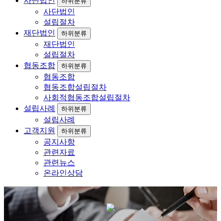
사단법인
하위분류
사단법인
설립절차
재단법인
하위분류
재단법인
설립절차
협동조합
하위분류
협동조합
협동조합설립절차
사회적협동조합설립절차
설립사례
하위분류
설립사례
고객지원
하위분류
공지사항
관련자료
관련뉴스
온라인상담